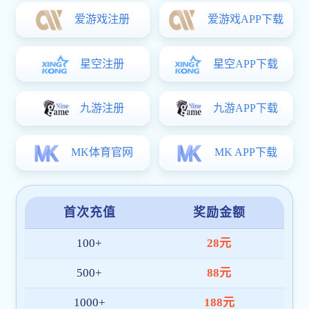
01. 初创定位
企鹅电竞起源于对体育精神与数字技术的热
爱，早期平台聚焦于赛事数据与直播服务，并
率先实现多赛程同步与智能提醒功能，赢得众
多球迷的信任。