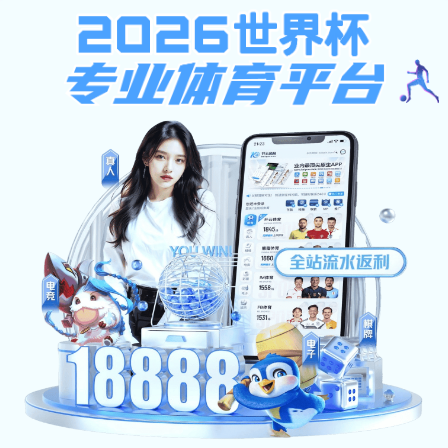
注册入口
企鹅电竞
APP与网页版入口｜
畅享全球体育赛事与数据服务
欢迎访问
企鹅电竞
，提供全面覆盖足球、篮
球、电竞等项目的赛事资讯与数据内容， 支持
APP下载
与
网页使用
，每日同步更新千场比
赛，聚焦热门体育内容， 助您轻松获取赛事动
态，掌握比赛节奏。
手机App
网页版