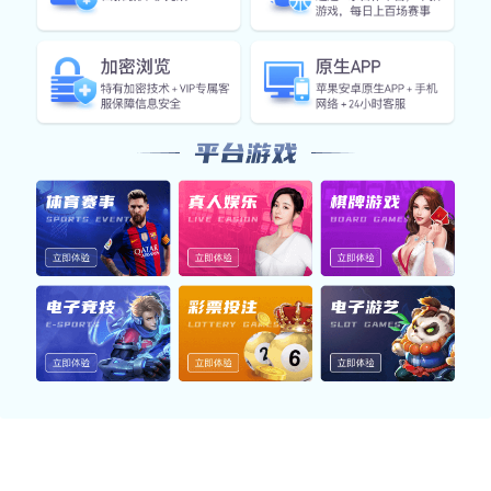
多样赛事服务
覆盖五大热门体育领域，企鹅电竞 为您提供一站式观赛与数
据支持服务
体育赛事
集成全球赛事如英超、NBA、网球大满贯等内容，支持实
时直播与赛前资讯推送，适配所有主流设备。